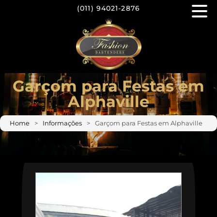
(011)
94021-2876
Garçom para Festas em
Alphaville
Home
Informações
Garçom para Festas em Alphaville