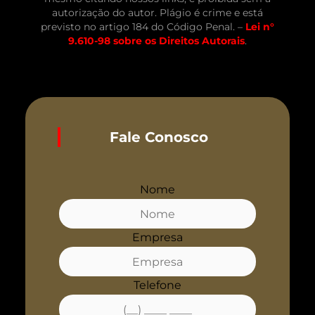
autorização do autor. Plágio é crime e está
previsto no artigo 184 do Código Penal. –
Lei n°
9.610-98 sobre os Direitos Autorais
.
Fale Conosco
Nome
Empresa
Telefone