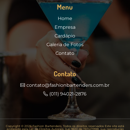
Menu
Home
Empresa
Cardápio
Galeria de Fotos
Contato
.
Contato
contato@fashionbartenders.com.br
(011) 94021-2876
Copyright © 2026 Fashion Bartenders. Todos os direitos reservados Este site está
protegido pela Lei de Direitos Autorais. (Lei 9610 de 19/02/1998), sua reprodução